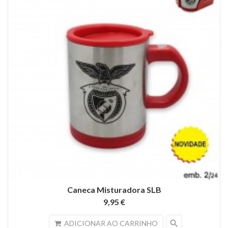
Caneca Misturadora SLB
9,95 €
search
ADICIONAR AO CARRINHO