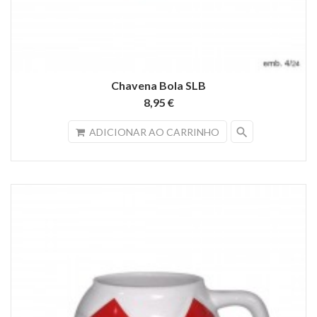
Chavena Bola SLB
8,95 €
search
ADICIONAR AO CARRINHO