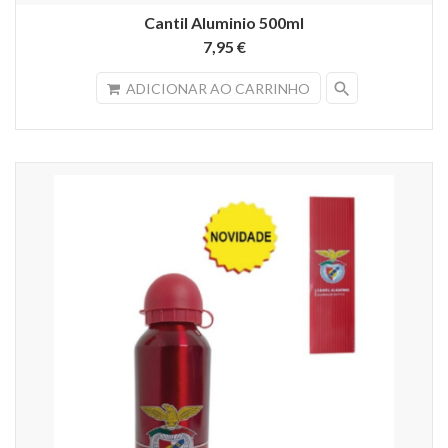
Cantil Aluminio 500ml
7,95 €
search
ADICIONAR AO CARRINHO