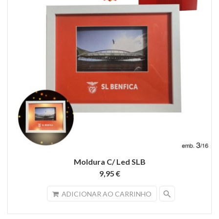
Moldura C/ Led SLB
9,95 €
search
ADICIONAR AO CARRINHO