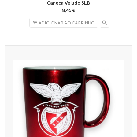
Caneca Veludo SLB
8,45 €
search
ADICIONAR AO CARRINHO