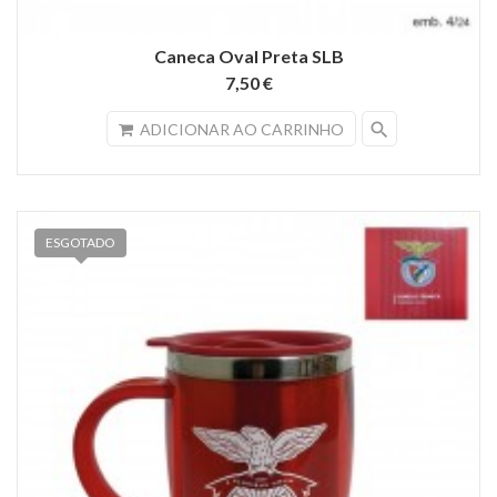
Caneca Oval Preta SLB
7,50 €
search
ADICIONAR AO CARRINHO
ESGOTADO