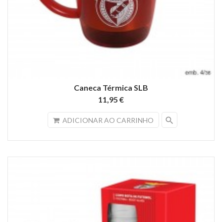
Caneca Térmica SLB
11,95 €
search
ADICIONAR AO CARRINHO