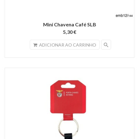
Mini Chavena Café SLB
5,30 €
search
ADICIONAR AO CARRINHO