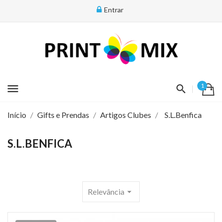
Entrar
menu
1
Início
Gifts e Prendas
Artigos Clubes
S.L.Benfica
S.L.BENFICA
Relevância
arrow_drop_down