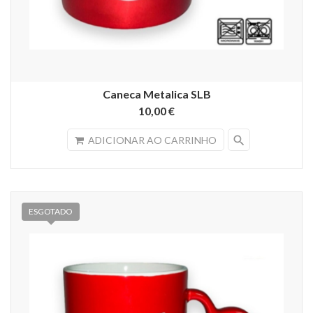
Caneca Metalica SLB
10,00 €
search
ADICIONAR AO CARRINHO
ESGOTADO