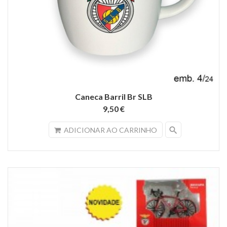
Caneca Barril Br SLB
9,50 €
search
ADICIONAR AO CARRINHO