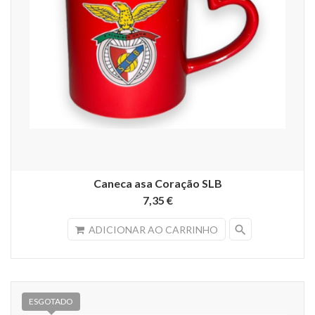
Caneca asa Coração SLB
7,35 €
search
ADICIONAR AO CARRINHO
ESGOTADO