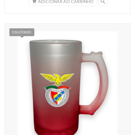
search
ADICIONAR AO CARRINHO
ESGOTADO