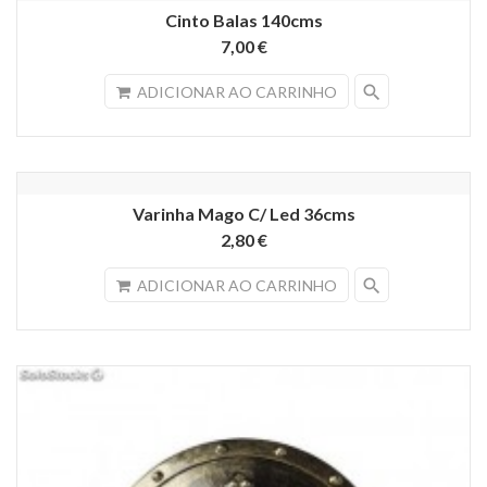
Cinto Balas 140cms
7,00 €
search
ADICIONAR AO CARRINHO
Varinha Mago C/ Led 36cms
2,80 €
search
ADICIONAR AO CARRINHO