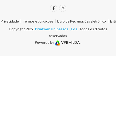
e Privacidade
Termos e condições
Livro de Reclamações Eletrónico
Ent
Copyright 2026
Printmix Unipessoal, Lda
. Todos os direitos
reservados
Powered by
VPBM LDA
.