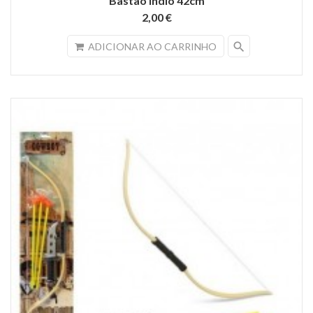
Bastão Indio 42cm
2,00 €
search
ADICIONAR AO CARRINHO