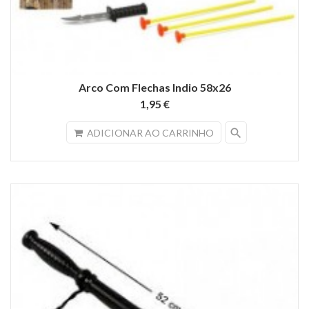
Arco Com Flechas Indio 58x26
1,95 €
search
ADICIONAR AO CARRINHO