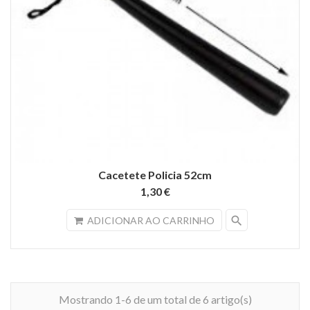
Cacetete Policia 52cm
1,30 €
search
ADICIONAR AO CARRINHO
Mostrando 1-6 de um total de 6 artigo(s)