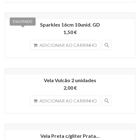
ESGOTADO
Sparkles 16cm 10unid. GD
1,50 €
search
ADICIONAR AO CARRINHO
Vela Vulcão 2 unidades
2,00 €
search
ADICIONAR AO CARRINHO
Vela Preta c/gliter Prata...