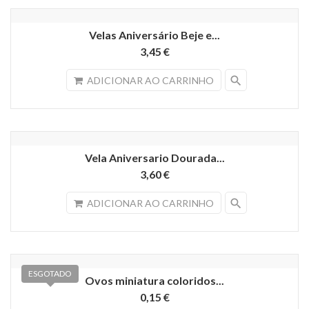
Velas Aniversário Beje e...
3,45 €
search
ADICIONAR AO CARRINHO
Vela Aniversario Dourada...
3,60 €
search
ADICIONAR AO CARRINHO
ESGOTADO
Ovos miniatura coloridos...
0,15 €