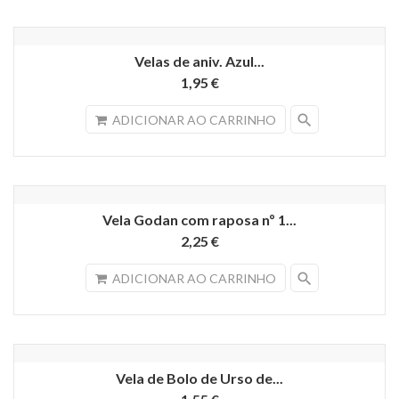
Velas de aniv. Azul...
1,95 €
search
ADICIONAR AO CARRINHO
Vela Godan com raposa nº 1...
2,25 €
search
ADICIONAR AO CARRINHO
Vela de Bolo de Urso de...