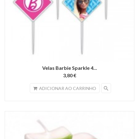
Velas Barbie Sparkle 4...
3,80 €
search
ADICIONAR AO CARRINHO