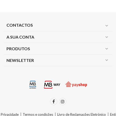
CONTACTOS
expand_more
A SUA CONTA
expand_more
PRODUTOS
expand_more
expand_more
NEWSLETTER
e Privacidade
Termos e condições
Livro de Reclamações Eletrónico
Ent