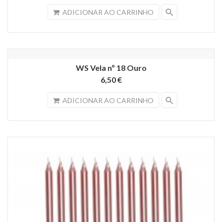
search
ADICIONAR AO CARRINHO
WS Vela nº 18 Ouro
6,50 €
search
ADICIONAR AO CARRINHO