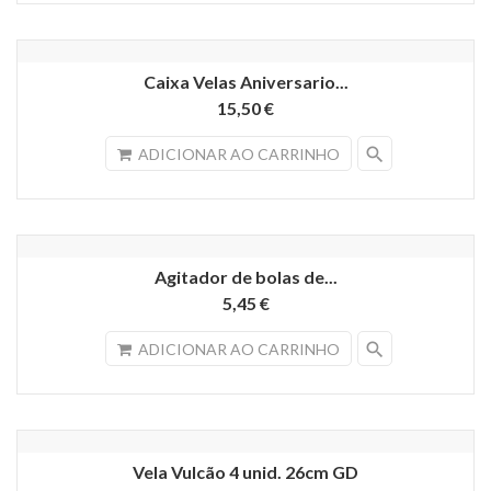
Caixa Velas Aniversario...
15,50 €
search
ADICIONAR AO CARRINHO
Agitador de bolas de...
5,45 €
search
ADICIONAR AO CARRINHO
Vela Vulcão 4 unid. 26cm GD