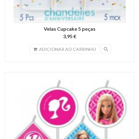
Velas Cupcake 5 peças
3,95 €
search
ADICIONAR AO CARRINHO