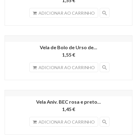
1,55 €
search
ADICIONAR AO CARRINHO
Vela de Bolo de Urso de...
1,55 €
search
ADICIONAR AO CARRINHO
Vela Aniv. BEC rosa e preto...
1,45 €
search
ADICIONAR AO CARRINHO