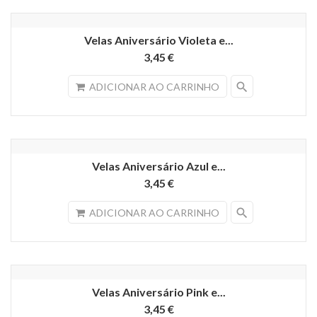
Velas Aniversário Violeta e...
3,45 €
search
ADICIONAR AO CARRINHO
Velas Aniversário Azul e...
3,45 €
search
ADICIONAR AO CARRINHO
Velas Aniversário Pink e...
3,45 €