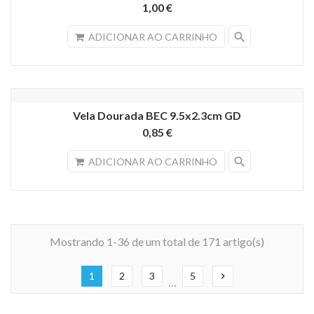
1,00 €
search
ADICIONAR AO CARRINHO
Vela Dourada BEC 9.5x2.3cm GD
0,85 €
search
ADICIONAR AO CARRINHO
Mostrando 1-36 de um total de 171 artigo(s)
1
2
3
5
chevron_right
…