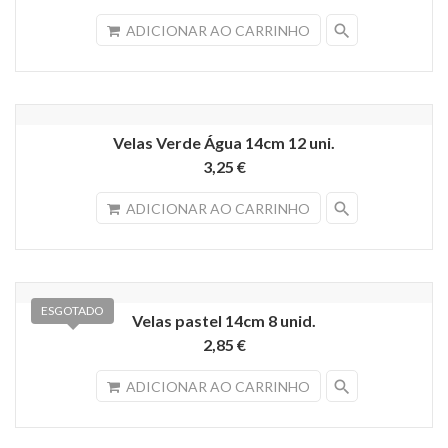
search
ADICIONAR AO CARRINHO
Velas Verde Água 14cm 12 uni.
3,25 €
search
ADICIONAR AO CARRINHO
ESGOTADO
Velas pastel 14cm 8 unid.
2,85 €
search
ADICIONAR AO CARRINHO