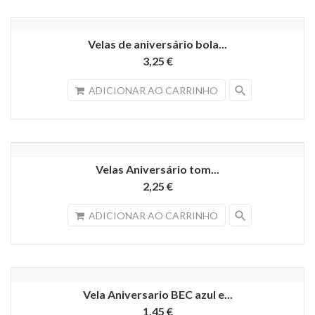
Velas de aniversário bola...
3,25 €
search
ADICIONAR AO CARRINHO
Velas Aniversário tom...
2,25 €
search
ADICIONAR AO CARRINHO
Vela Aniversario BEC azul e...
1,45 €