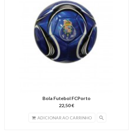
Bola Futebol FCPorto
22,50 €
search
ADICIONAR AO CARRINHO