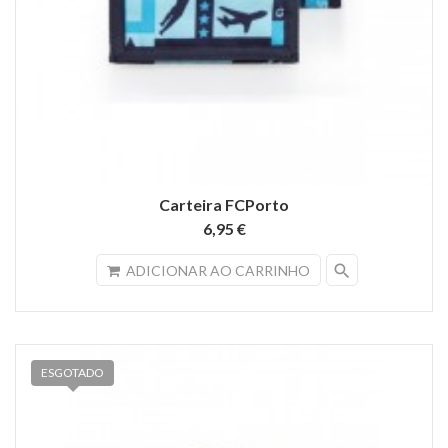
Carteira FCPorto
6,95 €
search
ADICIONAR AO CARRINHO
ESGOTADO