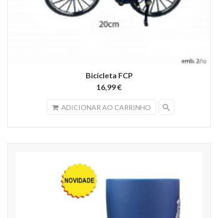
Bicicleta FCP
16,99 €
search
ADICIONAR AO CARRINHO