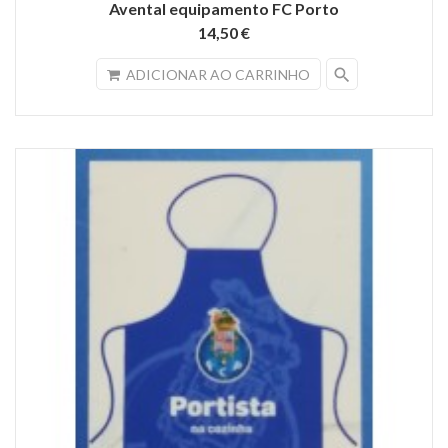
Avental equipamento FC Porto
14,50 €
search
ADICIONAR AO CARRINHO