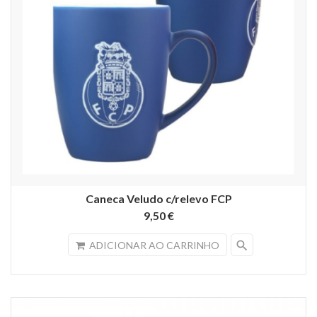
Caneca Veludo c/relevo FCP
9,50 €
search
ADICIONAR AO CARRINHO