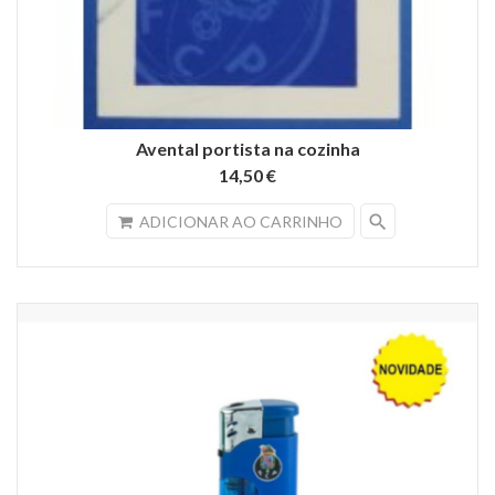
Avental portista na cozinha
14,50 €
search
ADICIONAR AO CARRINHO