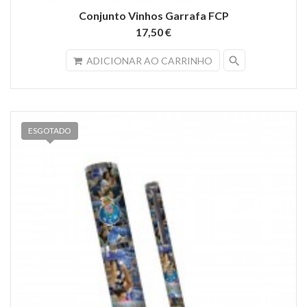
Conjunto Vinhos Garrafa FCP
17,50 €
search
ADICIONAR AO CARRINHO
ESGOTADO