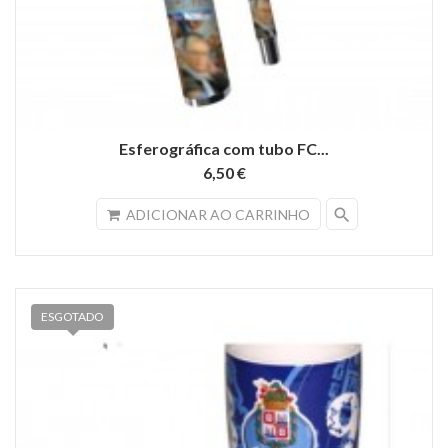
Esferográfica com tubo FC...
6,50 €
search
ADICIONAR AO CARRINHO
ESGOTADO