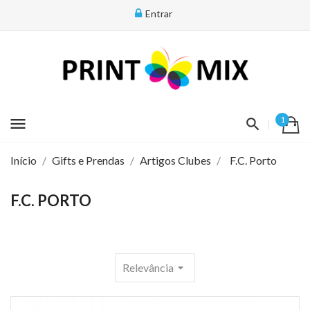
Entrar
menu
1
Início
Gifts e Prendas
Artigos Clubes
F.C. Porto
F.C. PORTO
Relevância
arrow_drop_down