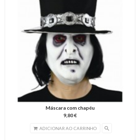
Máscara com chapéu
9,80 €
search
ADICIONAR AO CARRINHO