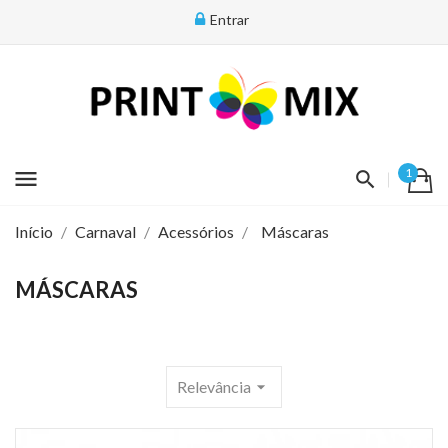
Entrar
menu
1
Início
Carnaval
Acessórios
Máscaras
MÁSCARAS
Relevância
arrow_drop_down