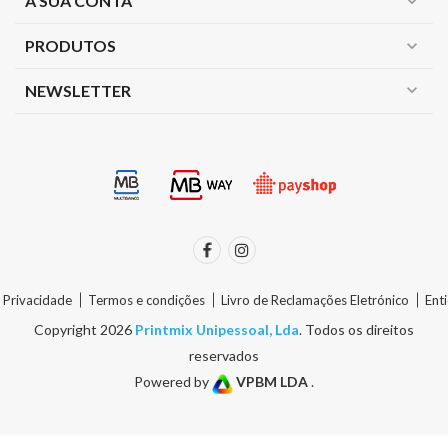
A SUA CONTA
expand_more
PRODUTOS
expand_more
expand_more
NEWSLETTER
e Privacidade
Termos e condições
Livro de Reclamações Eletrónico
Ent
Copyright 2026
Printmix Unipessoal, Lda
. Todos os direitos
reservados
Powered by
VPBM LDA
.