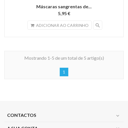
Máscaras sangrentas de...
5,95 €
search
ADICIONAR AO CARRINHO
Mostrando 1-5 de um total de 5 artigo(s)
1
CONTACTOS
expand_more