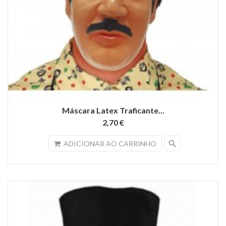
Máscara Latex Traficante...
2,70 €
search
ADICIONAR AO CARRINHO