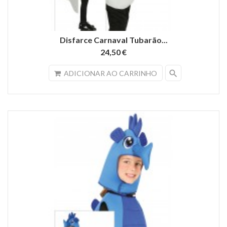
Disfarce Carnaval Tubarão...
24,50 €
search
ADICIONAR AO CARRINHO