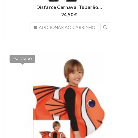
Disfarce Carnaval Tubarão...
24,50 €
search
ADICIONAR AO CARRINHO
ESGOTADO