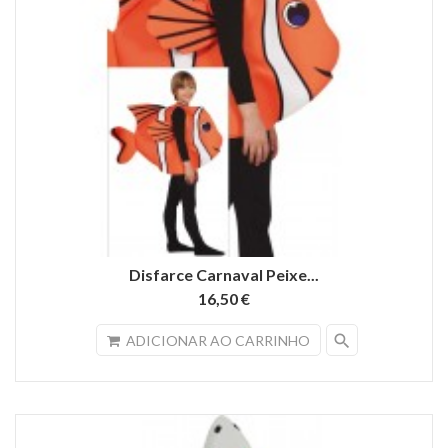
Disfarce Carnaval Peixe...
16,50 €
search
ADICIONAR AO CARRINHO