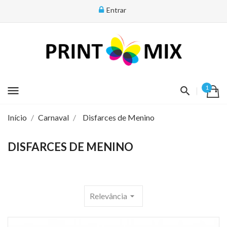
Entrar
menu
1
Início
Carnaval
Disfarces de Menino
DISFARCES DE MENINO
Relevância
arrow_drop_down