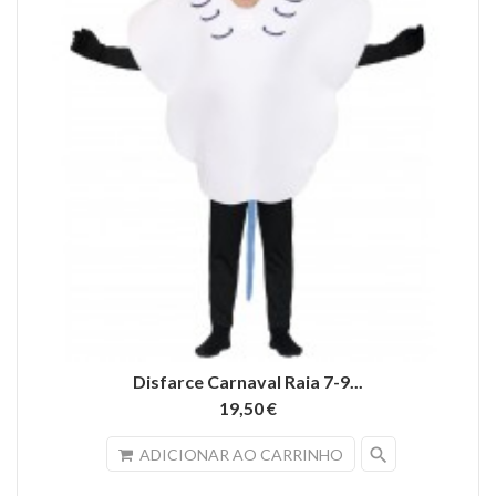
Disfarce Carnaval Raia 7-9...
19,50 €
search
ADICIONAR AO CARRINHO