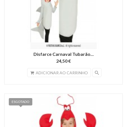
Disfarce Carnaval Tubarão...
24,50 €
search
ADICIONAR AO CARRINHO
ESGOTADO