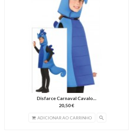
Disfarce Carnaval Cavalo...
20,50 €
search
ADICIONAR AO CARRINHO