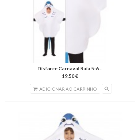
Disfarce Carnaval Raia 5-6...
19,50 €
search
ADICIONAR AO CARRINHO