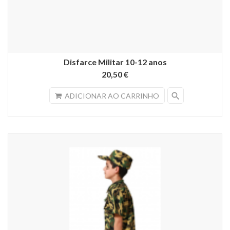
Disfarce Militar 10-12 anos
20,50 €
search
ADICIONAR AO CARRINHO