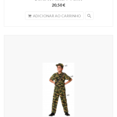
20,50 €
search
ADICIONAR AO CARRINHO