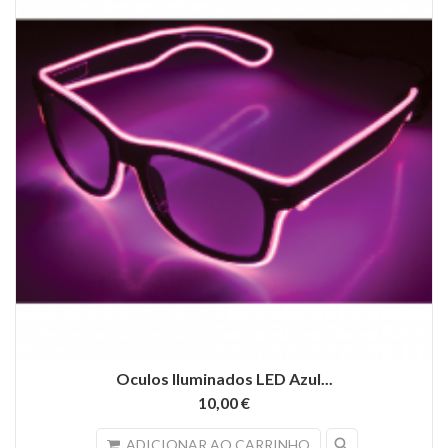
Oculos Iluminados LED Azul...
10,00 €
search
ADICIONAR AO CARRINHO