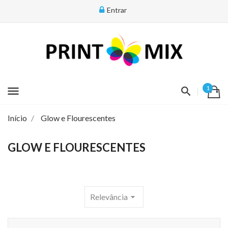
Entrar
menu
1
Início
Glow e Flourescentes
GLOW E FLOURESCENTES
Relevância
arrow_drop_down