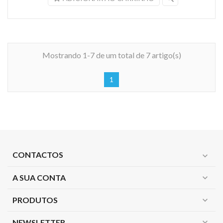
Mostrando 1-7 de um total de 7 artigo(s)
1
CONTACTOS
expand_more
A SUA CONTA
expand_more
PRODUTOS
expand_more
expand_more
NEWSLETTER