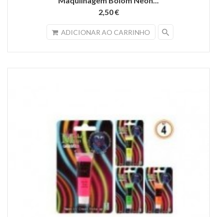
Maquilhagem Boiom Neon...
2,50 €
search
ADICIONAR AO CARRINHO