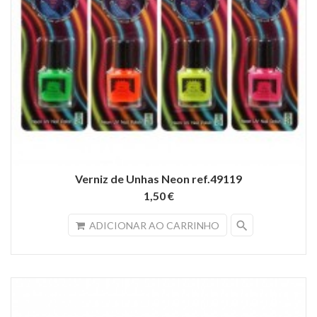
Verniz de Unhas Neon ref.49119
1,50 €
search
ADICIONAR AO CARRINHO