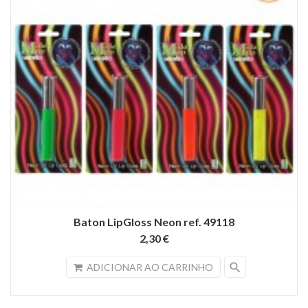
Baton LipGloss Neon ref. 49118
2,30 €
search
ADICIONAR AO CARRINHO