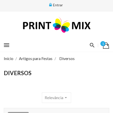
Entrar
menu
1
Início
Artigos para Festas
Diversos
DIVERSOS
Relevância
arrow_drop_down