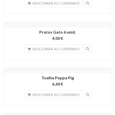
search
ADICIONAR AO CARRINHO
Pratos Gato 6 unid.
4,00 €
search
ADICIONAR AO CARRINHO
Toalha Peppa Pig
6,60 €
search
ADICIONAR AO CARRINHO