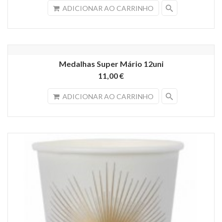
search
ADICIONAR AO CARRINHO
Medalhas Super Mário 12uni
11,00 €
search
ADICIONAR AO CARRINHO