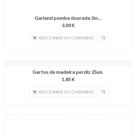
Garland pomba dourada 2m...
3,00 €
search
ADICIONAR AO CARRINHO
Garfos de madeira perdiz 25un.
1,85 €
search
ADICIONAR AO CARRINHO