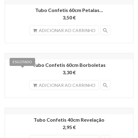
Tubo Confetis 60cm Petalas...
3,50 €
search
ADICIONAR AO CARRINHO
ESGOTADO
Tubo Confetis 60cm Borboletas
3,30 €
search
ADICIONAR AO CARRINHO
Tubo Confetis 40cm Revelação
2,95 €