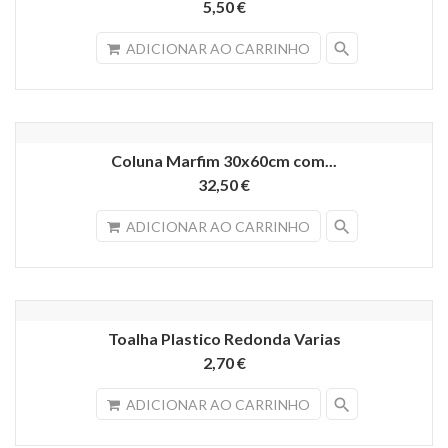
5,50 €
search
ADICIONAR AO CARRINHO
Coluna Marfim 30x60cm com...
32,50 €
search
ADICIONAR AO CARRINHO
Toalha Plastico Redonda Varias
2,70 €
search
ADICIONAR AO CARRINHO