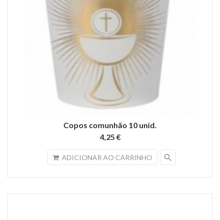
Copos comunhão 10 unid.
4,25 €
search
ADICIONAR AO CARRINHO