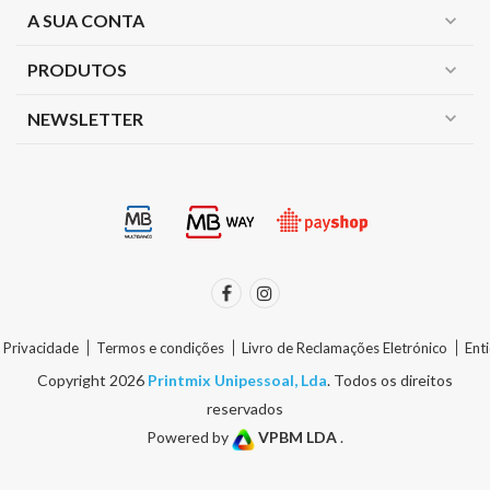
A SUA CONTA
expand_more
PRODUTOS
expand_more
expand_more
NEWSLETTER
e Privacidade
Termos e condições
Livro de Reclamações Eletrónico
Ent
Copyright 2026
Printmix Unipessoal, Lda
. Todos os direitos
reservados
Powered by
VPBM LDA
.