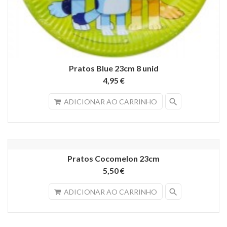
Pratos Blue 23cm 8 unid
4,95 €
search
ADICIONAR AO CARRINHO
Pratos Cocomelon 23cm
5,50 €
search
ADICIONAR AO CARRINHO