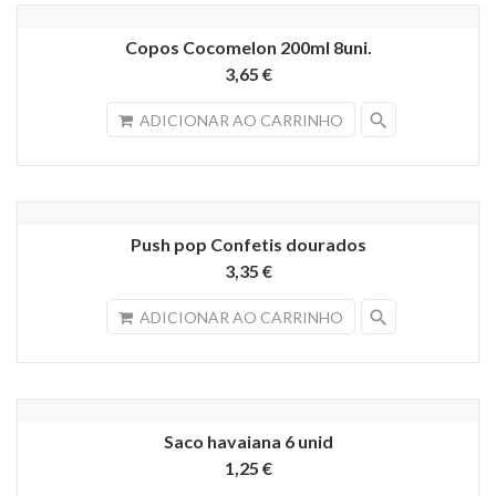
Copos Cocomelon 200ml 8uni.
3,65 €
search
ADICIONAR AO CARRINHO
Push pop Confetis dourados
3,35 €
search
ADICIONAR AO CARRINHO
Saco havaiana 6 unid
1,25 €