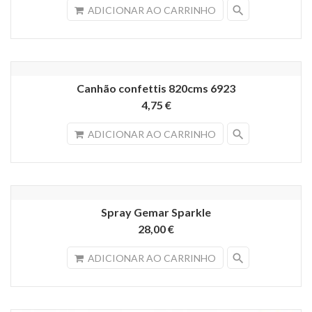
search
ADICIONAR AO CARRINHO
Canhão confettis 820cms 6923
4,75 €
search
ADICIONAR AO CARRINHO
Spray Gemar Sparkle
28,00 €
search
ADICIONAR AO CARRINHO