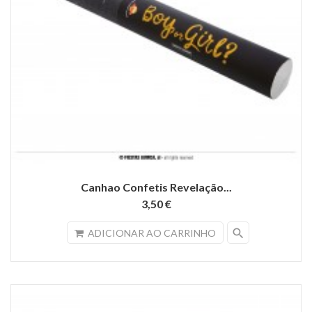
Canhao Confetis Revelação...
3,50 €
search
ADICIONAR AO CARRINHO