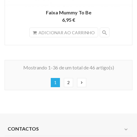
Faixa Mummy To Be
6,95 €
search
ADICIONAR AO CARRINHO
Mostrando 1-36 de um total de 46 artigo(s)
1
2
chevron_right
CONTACTOS
expand_more