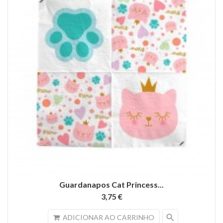
Guardanapos Cat Princess...
3,75 €
search
ADICIONAR AO CARRINHO