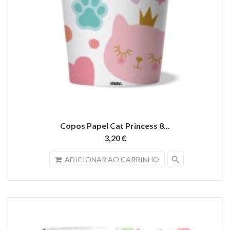
Copos Papel Cat Princess 8...
3,20 €
search
ADICIONAR AO CARRINHO