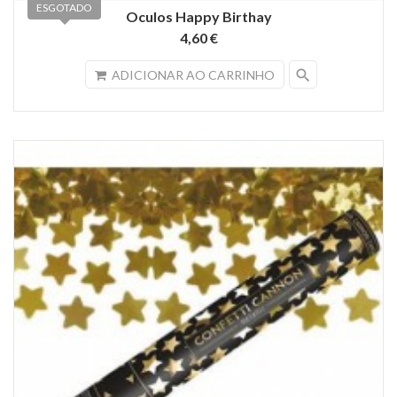
ESGOTADO
Oculos Happy Birthay
4,60 €
search
ADICIONAR AO CARRINHO