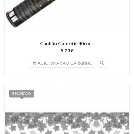
Canhão Confetis 40cm...
5,20 €
search
ADICIONAR AO CARRINHO
ESGOTADO