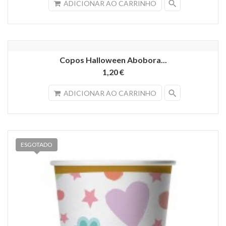
search
ADICIONAR AO CARRINHO
Copos Halloween Abobora...
1,20 €
search
ADICIONAR AO CARRINHO
ESGOTADO