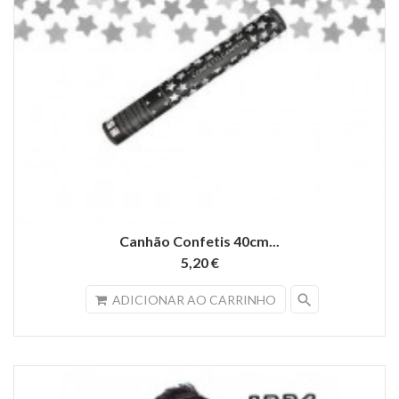
Canhão Confetis 40cm...
5,20 €
search
ADICIONAR AO CARRINHO