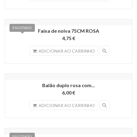
ESGOTADO
Faixa de noiva 75CM ROSA
4,75 €
search
ADICIONAR AO CARRINHO
Balão duplo rosa com...
6,00 €
search
ADICIONAR AO CARRINHO
ESGOTADO