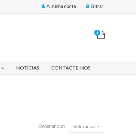
A minha conta
Entrar
1
S
NOTÍCIAS
CONTACTE-NOS
Ordenar por:
Relevância
arrow_drop_down