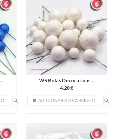
..
WS Bolas Decorativas...
4,20 €
search
search
HO
ADICIONAR AO CARRINHO