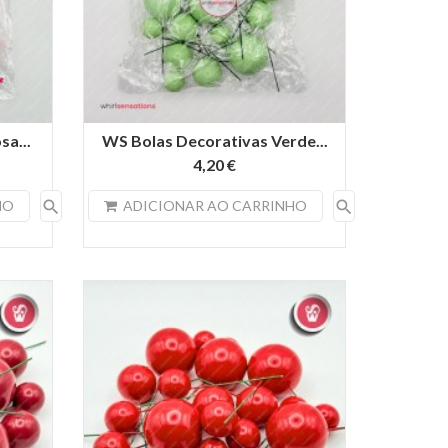
sa...
WS Bolas Decorativas Verde...
4,20 €
search
search
HO
ADICIONAR AO CARRINHO