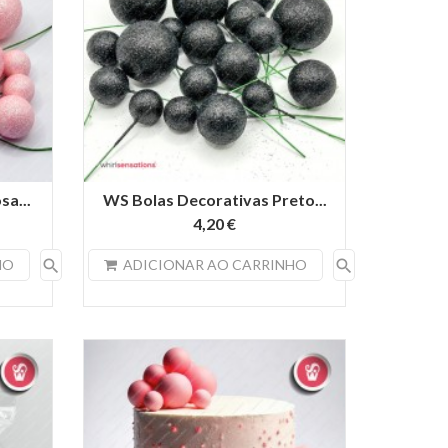
sa...
WS Bolas Decorativas Preto...
4,20 €
search
search
HO
ADICIONAR AO CARRINHO