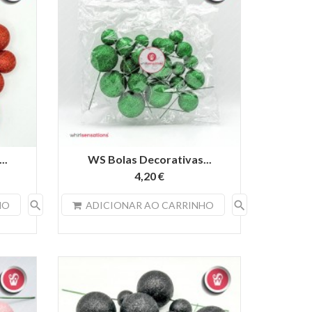
..
WS Bolas Decorativas...
4,20 €
search
search
HO
ADICIONAR AO CARRINHO