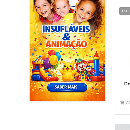
ESG
De
A