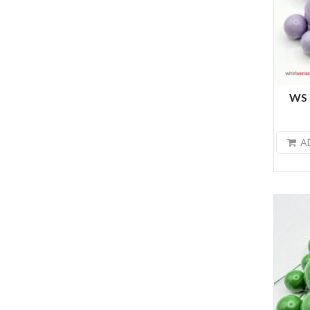
WS B
A