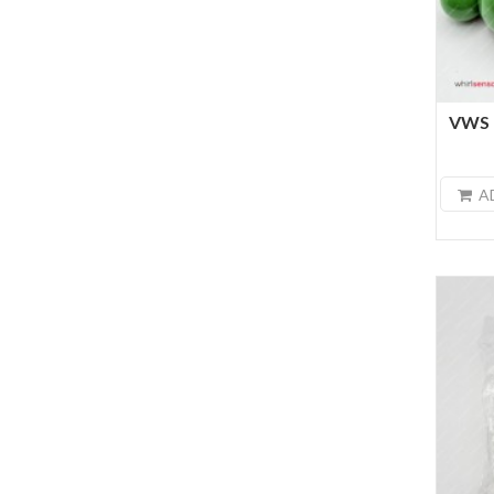
VWS B
A