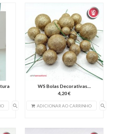
tura
WS Bolas Decorativas...
4,20 €
search
search
HO
ADICIONAR AO CARRINHO