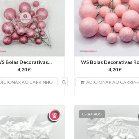
S Bolas Decorativas...
WS Bolas Decorativas Ro
4,20 €
4,20 €
search
DICIONAR AO CARRINHO
ADICIONAR AO CARRIN
ESGOTADO