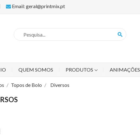
Email: geral@printmix.pt
search
CIO
QUEM SOMOS
PRODUTOS
ANIMAÇÕE
os
Topos de Bolo
Diversos
ERSOS