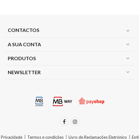
CONTACTOS
expand_more
A SUA CONTA
expand_more
PRODUTOS
expand_more
expand_more
NEWSLETTER
e Privacidade
Termos e condições
Livro de Reclamações Eletrónico
Ent