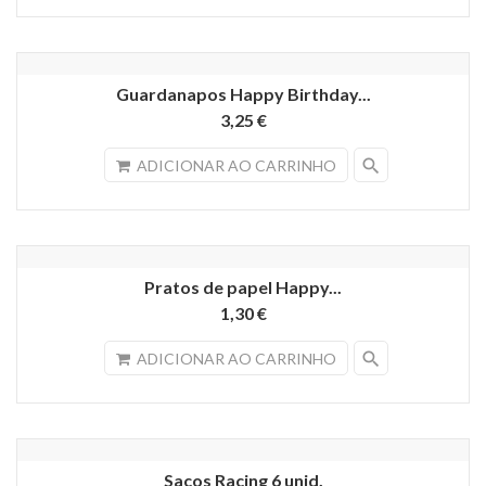
Guardanapos Happy Birthday...
3,25 €
search
ADICIONAR AO CARRINHO
Pratos de papel Happy...
1,30 €
search
ADICIONAR AO CARRINHO
Sacos Racing 6 unid.