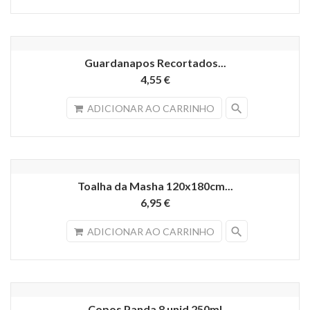
Guardanapos Recortados...
4,55 €
search
ADICIONAR AO CARRINHO
Toalha da Masha 120x180cm...
6,95 €
search
ADICIONAR AO CARRINHO
Copos Panda 8 unid 250ml