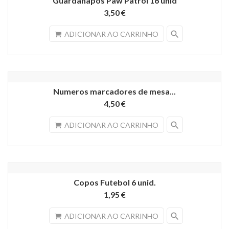
Guardanapos Paw Patrol 16 unid
3,50 €
search
ADICIONAR AO CARRINHO
Numeros marcadores de mesa...
4,50 €
search
ADICIONAR AO CARRINHO
Copos Futebol 6 unid.
1,95 €
search
ADICIONAR AO CARRINHO