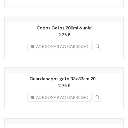
Copos Gatos 200ml 6 unid
2,35 €
search
ADICIONAR AO CARRINHO
Guardanapos gato 33x33cm 20...
2,75 €
search
ADICIONAR AO CARRINHO