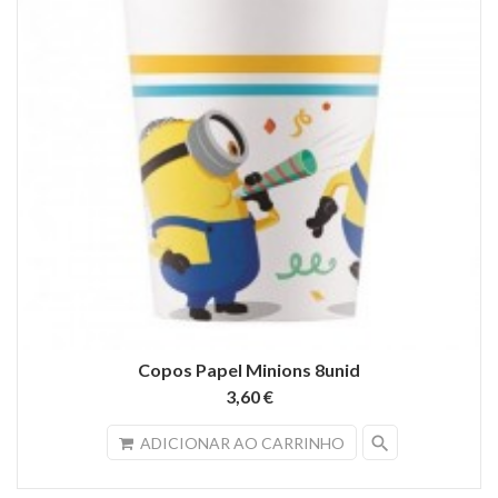
Copos Papel Minions 8unid
3,60 €
search
ADICIONAR AO CARRINHO