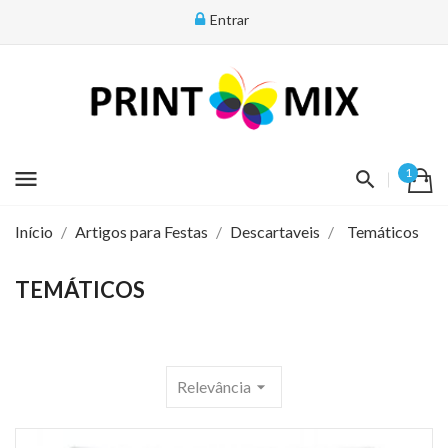
Entrar
menu
1
Início
Artigos para Festas
Descartaveis
Temáticos
TEMÁTICOS
Relevância
arrow_drop_down