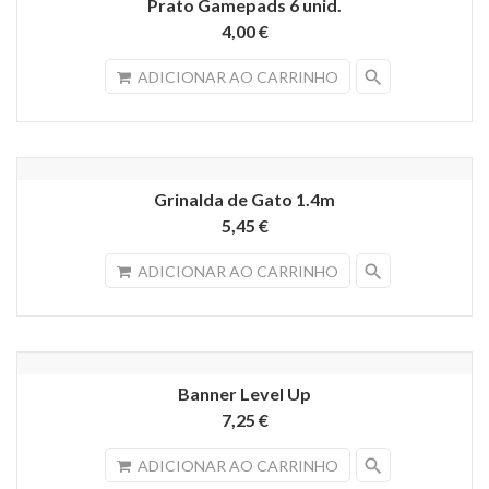
Prato Gamepads 6 unid.
4,00 €
search
ADICIONAR AO CARRINHO
Grinalda de Gato 1.4m
5,45 €
search
ADICIONAR AO CARRINHO
Banner Level Up
7,25 €
search
ADICIONAR AO CARRINHO