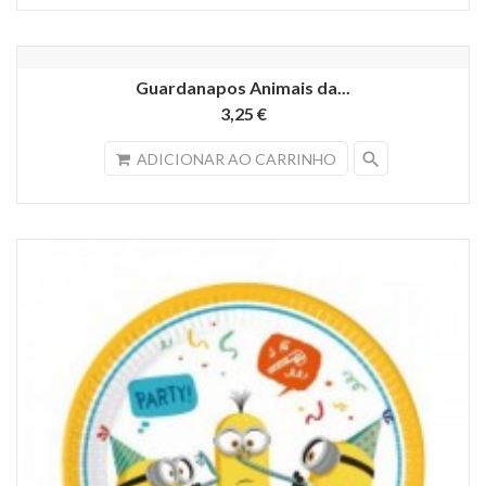
Guardanapos Animais da...
3,25 €
search
ADICIONAR AO CARRINHO