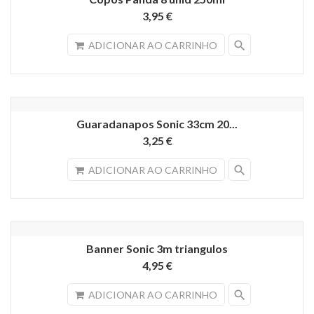
3,95 €
search
ADICIONAR AO CARRINHO
Guaradanapos Sonic 33cm 20...
3,25 €
search
ADICIONAR AO CARRINHO
Banner Sonic 3m triangulos
4,95 €
search
ADICIONAR AO CARRINHO