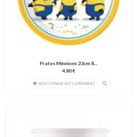
Pratos Minnions 23cm 8...
4,80 €
search
ADICIONAR AO CARRINHO