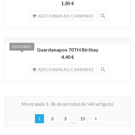
1,85 €
search
ADICIONAR AO CARRINHO
ESGOTADO
Guardanapos 70TH Birthay
4,40 €
search
ADICIONAR AO CARRINHO
Mostrando 1-36 de um total de 540 artigo(s)
1
2
3
15
chevron_right
…