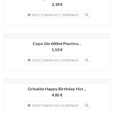
2,30 €
search
ADICIONAR AO CARRINHO
Copo Gin 600ml Plastico...
1,50 €
search
ADICIONAR AO CARRINHO
Grinalda Happy Birthday Hot...
4,85 €
search
ADICIONAR AO CARRINHO