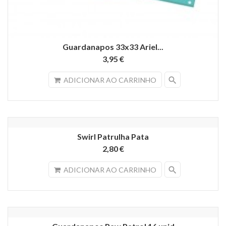
Guardanapos 33x33 Ariel...
3,95 €
search
ADICIONAR AO CARRINHO
Swirl Patrulha Pata
2,80 €
search
ADICIONAR AO CARRINHO