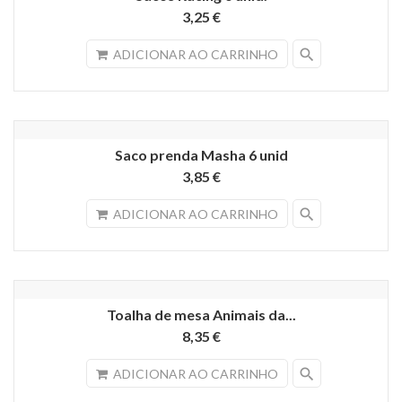
3,25 €
search
ADICIONAR AO CARRINHO
Saco prenda Masha 6 unid
3,85 €
search
ADICIONAR AO CARRINHO
Toalha de mesa Animais da...
8,35 €
search
ADICIONAR AO CARRINHO