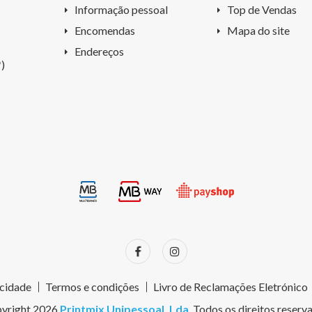
Informação pessoal
Top de Vendas
Encomendas
Mapa do site
Endereços
)
acidade
Termos e condições
Livro de Reclamações Eletrónico
yright 2026
Printmix Unipessoal, Lda
. Todos os direitos reserv