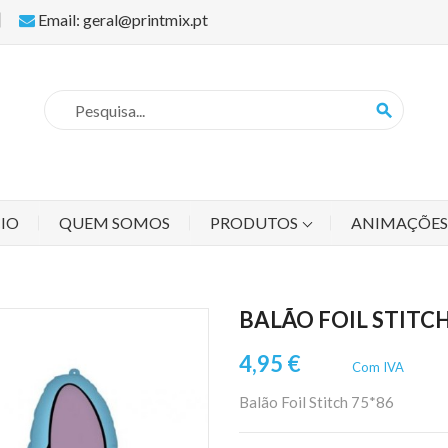
Email: geral@printmix.pt
search
CIO
QUEM SOMOS
PRODUTOS
ANIMAÇÕE
BALÃO FOIL STITCH
4,95 €
Com IVA
Balão Foil Stitch 75*86