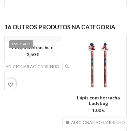
16 OUTROS PRODUTOS NA CATEGORIA
ESGOTADO
Pack 6 trofeus 6cm
2,50 €
search
ADICIONAR AO CARRINHO
favorite_border
Lápis com borracha
Ladybug
1,00 €
s
ADICIONAR AO CARRINHO