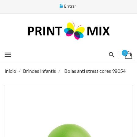
Entrar
menu
1
Início
Brindes Infantis
Bolas anti stress cores 98054