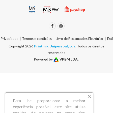
e Privacidade
Termos e condições
Livro de Reclamações Eletrónico
Ent
Copyright 2026
Printmix Unipessoal, Lda
. Todos os direitos
reservados
Powered by
VPBM LDA
.
Para lhe proporcionar a melhor
experiência possível, este site utiliza
cookies. Ao navegar no nosso site,