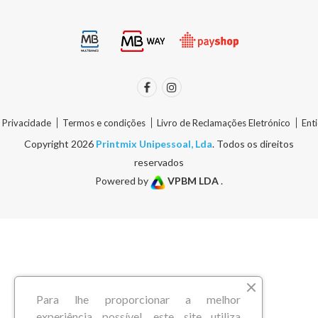
e Privacidade
Termos e condições
Livro de Reclamações Eletrónico
Ent
Copyright 2026
Printmix Unipessoal, Lda
. Todos os direitos
reservados
Powered by
VPBM LDA
.
Para lhe proporcionar a melhor
experiência possível, este site utiliza