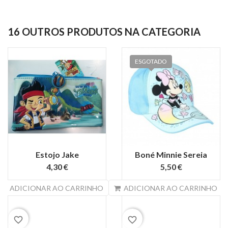
16 OUTROS PRODUTOS NA CATEGORIA
ESGOTADO
Estojo Jake
Boné Minnie Sereia
4,30 €
5,50 €
search
s
ADICIONAR AO CARRINHO
ADICIONAR AO CARRINHO
favorite_border
favorite_border